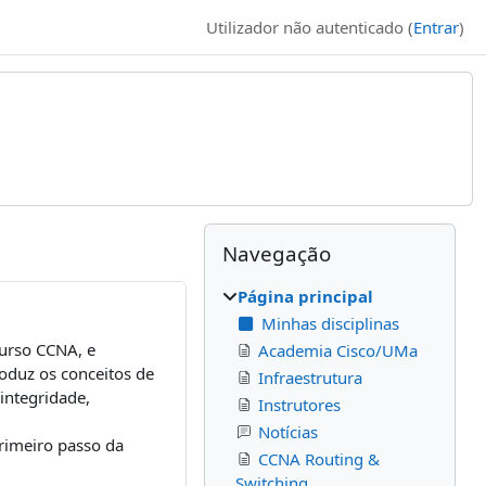
Utilizador não autenticado (
Entrar
)
Blocos
Blocos adicionais
Ignorar Navegação
Navegação
Página principal
Minhas disciplinas
urso CCNA, e
Academia Cisco/UMa
oduz os conceitos de
Infraestrutura
integridade,
Instrutores
Notícias
rimeiro passo da
CCNA Routing &
Switching