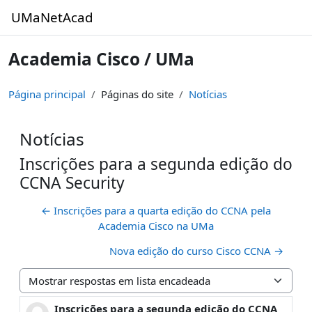
Ir para o conteúdo principal
UMaNetAcad
Academia Cisco / UMa
Página principal
Páginas do site
Notícias
Notícias
Inscrições para a segunda edição do
CCNA Security
← Inscrições para a quarta edição do CCNA pela
Academia Cisco na UMa
Nova edição do curso Cisco CCNA →
Modo de visualização
Inscrições para a segunda edição do CCNA
Número de respostas: 0