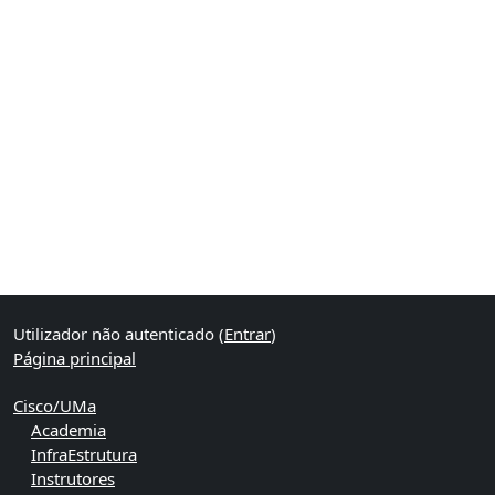
Utilizador não autenticado (
Entrar
)
Página principal
Cisco/UMa
Academia
InfraEstrutura
Instrutores