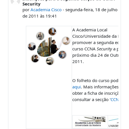
Security
por
Academia Cisco
-
segunda-feira, 18 de julho
de 2011 às 19:41
A Academia Local
Cisco/Universidade da Madei
promover a segunda edição
curso CCNA
Security
a partir
próximo dia 24 de Outubro 
2011.
O folheto do curso pode ser
aqui
. Mais informações, e p
obter a ficha de inscrição, p
consultar a secção '
CCNA Sec