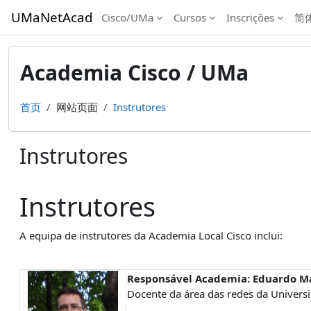
跳到主要内容
UMaNetAcad
Cisco/UMa
Cursos
Inscrições
简体
Academia Cisco / UMa
首页
网站页面
Instrutores
Instrutores
完成条件
Instrutores
A equipa de instrutores da Academia Local Cisco inclui:
Responsável Academia: Eduardo M
Docente da área das redes da Univers