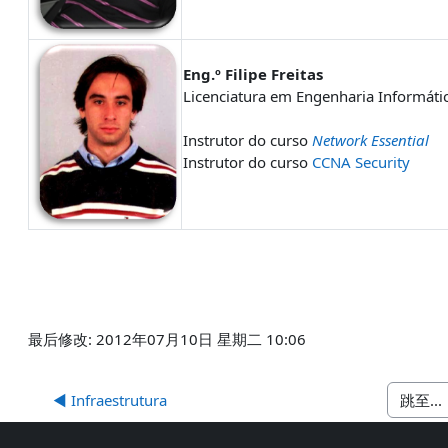
Eng.º Filipe Freitas
Licenciatura em Engenharia Informáti
Instrutor do curso
Network Essential
Instrutor do curso
CCNA Security
最后修改: 2012年07月10日 星期二 10:06
◀︎ Infraestrutura
跳至...