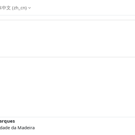
中文 ‎(zh_cn)‎
arques
idade da Madeira