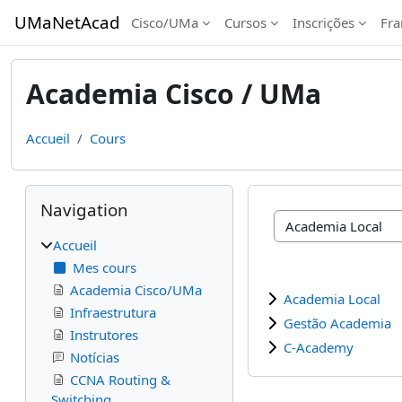
Passer au contenu principal
UMaNetAcad
Cisco/UMa
Cursos
Inscrições
Fran
Academia Cisco / UMa
Accueil
Cours
Blocs
Passer Navigation
Navigation
Catégories de cours
Accueil
Mes cours
Academia Cisco/UMa
Academia Local
Infraestrutura
Gestão Academia
Instrutores
C-Academy
Notícias
CCNA Routing &
Switching